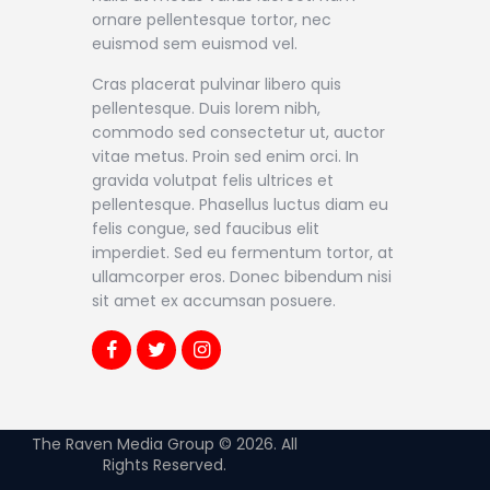
ornare pellentesque tortor, nec
euismod sem euismod vel.
Cras placerat pulvinar libero quis
pellentesque. Duis lorem nibh,
commodo sed consectetur ut, auctor
vitae metus. Proin sed enim orci. In
gravida volutpat felis ultrices et
pellentesque. Phasellus luctus diam eu
felis congue, sed faucibus elit
imperdiet. Sed eu fermentum tortor, at
ullamcorper eros. Donec bibendum nisi
sit amet ex accumsan posuere.
The Raven Media Group © 2026. All
Rights Reserved.