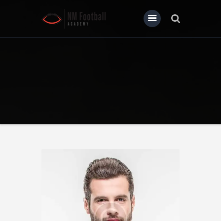
Home
About Us
Our News
Contact